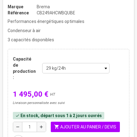
Marque
Brema
Référence
CB249AHCWBQUBE
Performances énergétiques optimales
Condenseur à air
3 capacités disponibles
Capacité
de
production
:
1 495,00 €
HT
Livraison personnalisée avec suivi
En stock, départ sous 1 à 2 jours ouvrés
check
shopping_cart
remove
add
AJOUTER AU PANIER / DEVIS