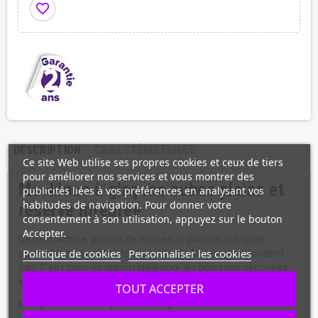
favorite_border
DESCRIPTION
CARACTÉRISTIQUES
Ce site Web utilise ses propres cookies et ceux de tiers
pour améliorer nos services et vous montrer des
Machines à glaçons cubes pleins et
publicités liées à vos préférences en analysant vos
habitudes de navigation. Pour donner votre
réserve intégrée
consentement à son utilisation, appuyez sur le bouton
Accepter.
Cette machine produit de nouveaux glaçons cubiques
Politique de cookies
Personnaliser les cookies
particulièrement résistant pour le shaker et quine fondent
pas. C’est donc un glaçon idéal pour les boissons secouées
et filtrées, en remuant ou en préparant les cocktails.
TOUT ACCEPTER
Les glaçons ont un poids de 23 grammes.