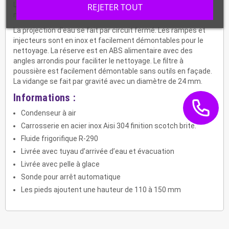
Le fluide propre R-290 a un faible indice GWP. Il offre de
REJETER TOUT
meilleures performances énergétiques et écologique.
La projection d'eau se fait par circuit fermé. Les rampes et
injecteurs sont en inox et facilement démontables pour le
nettoyage. La réserve est en ABS alimentaire avec des
angles arrondis pour faciliter le nettoyage. Le filtre à
poussière est facilement démontable sans outils en façade.
La vidange se fait par gravité avec un diamètre de 24 mm.
Informations :
Condenseur à air
Carrosserie en acier inox Aisi 304 finition scotch brite.
Fluide frigorifique R-290
Livrée avec tuyau d’arrivée d’eau et évacuation
Livrée avec pelle à glace
Sonde pour arrêt automatique
Les pieds ajoutent une hauteur de 110 à 150 mm