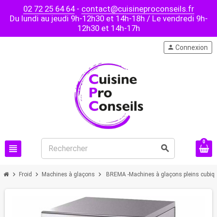
02 72 25 64 64
-
contact@cuisineproconseils.fr
Du lundi au jeudi 9h-12h30 et 14h-18h / Le vendredi 9h-
12h30 et 14h-17h
person
Connexion
0
view_headline
search
chevron_right
chevron_right
chevron_right
Froid
Machines à glaçons
BREMA -Machines à glaçons pleins cubique