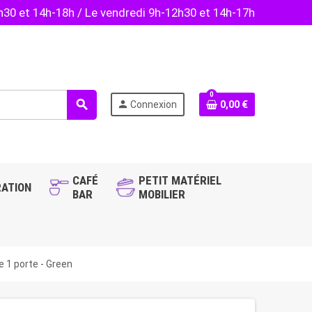
2h30 et 14h-18h / Le vendredi 9h-12h30 et 14h-17h
0
search
person
Connexion
0,00 €
CAFÉ
PETIT MATÉRIEL
ATION
BAR
MOBILIER
e 1 porte - Green