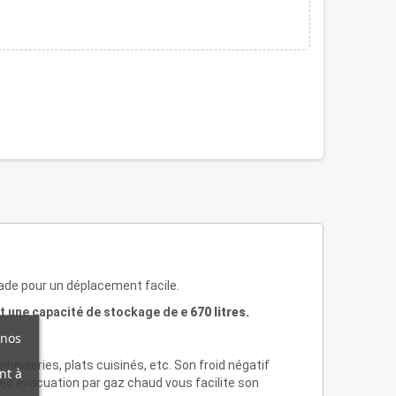
açade pour un déplacement facile.
t une capacité de stockage de e
670 litres.
 nos
noiseries, plats cuisinés, etc. Son froid négatif
nt à
ec évacuation par gaz chaud vous facilite son