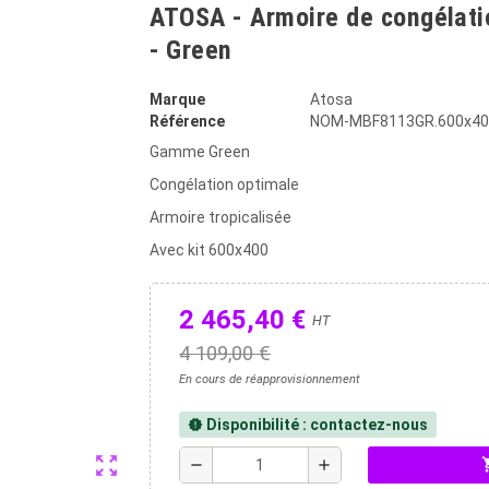
ATOSA - Armoire de congélatio
- Green
Marque
Atosa
Référence
NOM-MBF8113GR.600x40
Gamme Green
Congélation optimale
Armoire tropicalisée
Avec kit 600x400
2 465,40 €
HT
4 109,00 €
En cours de réapprovisionnement
Disponibilité : contactez-nous
new_releases
zoom_out_map
shopp
remove
add