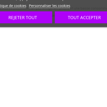
tique de cookies
Personnaliser les cookies
armoires possèdent un gaz réfrigérant propre et une basse consomma
rieur et une serrure à clé pour un confort d'utilisation et une réductio
REJETER TOUT
TOUT ACCEPTER