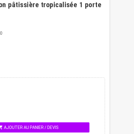
n pâtissière tropicalisée 1 porte
0
ing_cart
AJOUTER AU PANIER / DEVIS