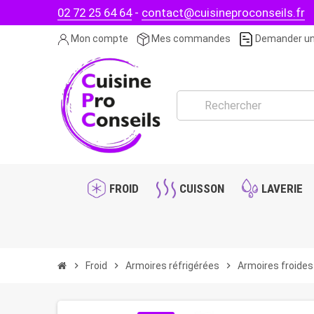
02 72 25 64 64
-
contact@cuisineproconseils.fr
Mon compte
Mes commandes
Demander un
FROID
CUISSON
LAVERIE
chevron_right
Froid
chevron_right
Armoires réfrigérées
chevron_right
Armoires froides