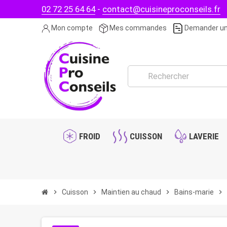
02 72 25 64 64
-
contact@cuisineproconseils.fr
Mon compte
Mes commandes
Demander un
FROID
CUISSON
LAVERIE
chevron_right
Cuisson
chevron_right
Maintien au chaud
chevron_right
Bains-marie
chevron_right