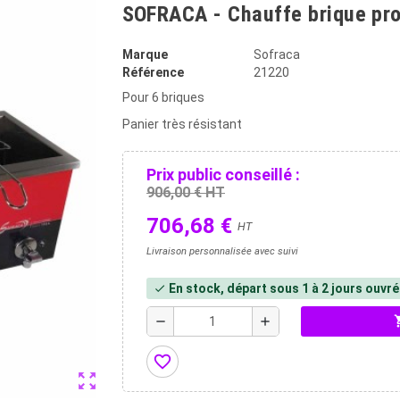
SOFRACA - Chauffe brique pro
Marque
Sofraca
Référence
21220
Pour 6 briques
Panier très résistant
Prix public conseillé :
906,00 € HT
706,68 €
HT
Livraison personnalisée avec suivi
En stock, départ sous 1 à 2 jours ouvr
check
shopp
remove
add
favorite_border
zoom_out_map