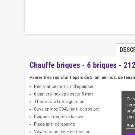
DESC
Chauffe briques - 6 briques - 21
Panier très résistant épais de 5 mm en inox, se tenan
Résistance de 1 cm d’épaisseur
6 paniers Inox épaisseur 5 mm
Ce s
Thermostat de régulation
serv
Cuve en Inox 304L (anti-corrosion)
anal
son 
Poignée intégrée à la cuve
Pieds anti-dérapants
Poli
Voyant sous mise en tension