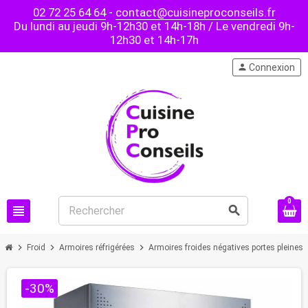
02 72 25 64 64
-
contact@cuisineproconseils.fr
Du lundi au jeudi 9h-12h30 et 14h-18h / Le vendredi 9h-
12h30 et 14h-17h
person
Connexion
0
view_headline
search
chevron_right
chevron_right
chevron_right
chev
Froid
Armoires réfrigérées
Armoires froides négatives portes pleines
-30%