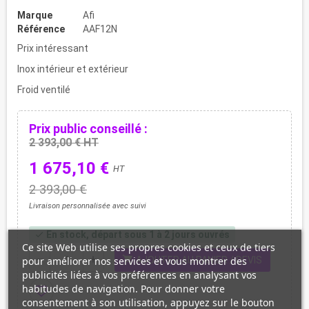
Marque
Afi
Référence
AAF12N
Prix intéressant
Inox intérieur et extérieur
Froid ventilé
Prix public conseillé :
2 393,00 € HT
1 675,10 €
HT
2 393,00 €
Livraison personnalisée avec suivi
En stock, départ sous 1 à 2 jours ouvrés
check
Ce site Web utilise ses propres cookies et ceux de tiers
shopping_cart
remove
add
AJOUTER AU PANIER / DEVIS
pour améliorer nos services et vous montrer des
publicités liées à vos préférences en analysant vos
habitudes de navigation. Pour donner votre
favorite_border
consentement à son utilisation, appuyez sur le bouton