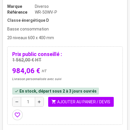
Marque
Diverso
Référence
WR-50WV-P
Classe énergétique D
Basse consommation
20 niveaux 600 x 400 mm
Prix public conseillé :
1 562,00 € HT
984,06 €
HT
Livraison personnalisée avec suivi
En stock, départ sous 2 à 3 jours ouvrés
check
shopping_cart
remove
add
AJOUTER AU PANIER / DEVIS
favorite_border