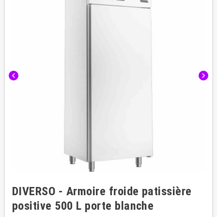
chevron_left
chevron_right
DIVERSO - Armoire froide patissière
positive 500 L porte blanche