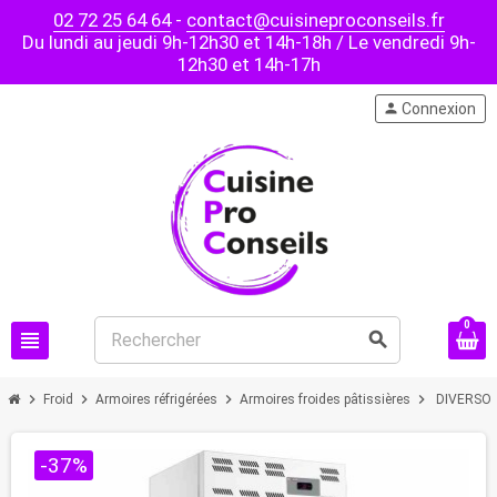
02 72 25 64 64
-
contact@cuisineproconseils.fr
Du lundi au jeudi 9h-12h30 et 14h-18h / Le vendredi 9h-
12h30 et 14h-17h
person
Connexion
0
view_headline
search
chevron_right
chevron_right
chevron_right
chevron_right
Froid
Armoires réfrigérées
Armoires froides pâtissières
DIVERSO - 
-37%