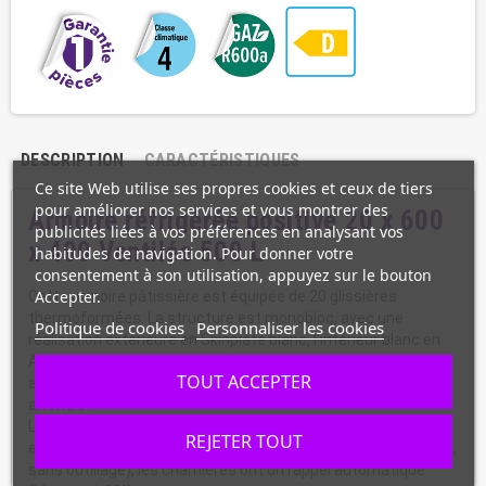
DESCRIPTION
CARACTÉRISTIQUES
Ce site Web utilise ses propres cookies et ceux de tiers
pour améliorer nos services et vous montrer des
Armoire réfrigérée positive 20 x 600
publicités liées à vos préférences en analysant vos
x 400 Ventilée 500 L
habitudes de navigation. Pour donner votre
consentement à son utilisation, appuyez sur le bouton
Accepter.
Cette armoire pâtissière est équipée de 20 glissières
thermoformées. La structure est monobloc, avec une
Politique de cookies
Personnaliser les cookies
réalisation extérieure en Skinplate blanc, l'intérieur blanc en
ABS moulé, et l'arrière en PVC. Le fond intérieur est embouti,
TOUT ACCEPTER
avec bouchon de drain (gros entretien), et angles et coins
arrondis.
La porte est réversible avec poignée intégrée (non apparente
REJETER TOUT
et non saillante), le joint est magnétique (remplacement aisé,
sans outillage), les charnières ont un rappel automatique