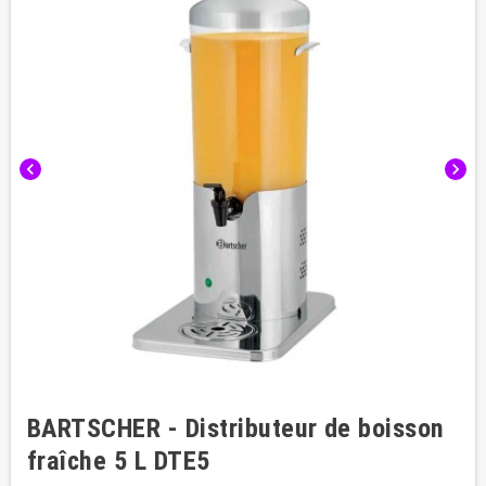
chevron_left
chevron_right
BARTSCHER - Distributeur de boisson
fraîche 5 L DTE5