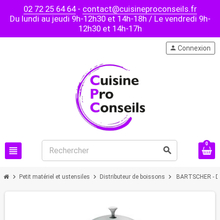
02 72 25 64 64
-
contact@cuisineproconseils.fr
Du lundi au jeudi 9h-12h30 et 14h-18h / Le vendredi 9h-
12h30 et 14h-17h
person
Connexion
0
view_headline
search
chevron_right
chevron_right
chevron_right
Petit matériel et ustensiles
Distributeur de boissons
BARTSCHER - Dis