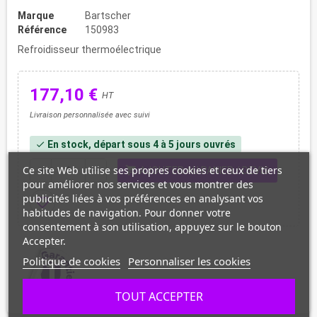
Marque
Bartscher
Référence
150983
Refroidisseur thermoélectrique
177,10 €
HT
Livraison personnalisée avec suivi
En stock, départ sous 4 à 5 jours ouvrés
check
Ce site Web utilise ses propres cookies et ceux de tiers
shopping_cart
remove
add
AJOUTER AU PANIER / DEVIS
pour améliorer nos services et vous montrer des
publicités liées à vos préférences en analysant vos
favorite_border
habitudes de navigation. Pour donner votre
consentement à son utilisation, appuyez sur le bouton
Accepter.
Politique de cookies
Personnaliser les cookies
TOUT ACCEPTER