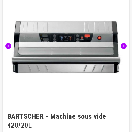
chevron_left
chevron_right
BARTSCHER - Machine sous vide
420/20L