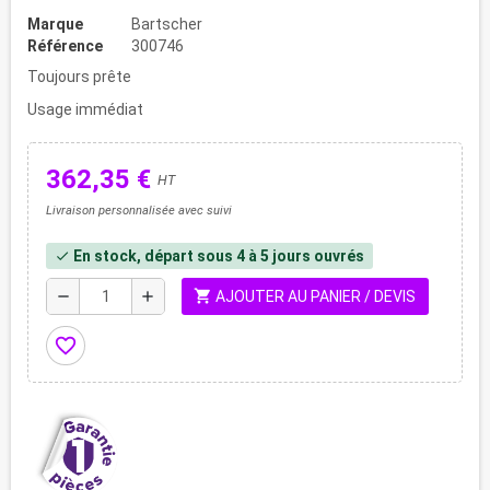
Marque
Bartscher
Référence
300746
Toujours prête
Usage immédiat
362,35 €
HT
Livraison personnalisée avec suivi
En stock, départ sous 4 à 5 jours ouvrés
check
shopping_cart
remove
add
AJOUTER AU PANIER / DEVIS
favorite_border