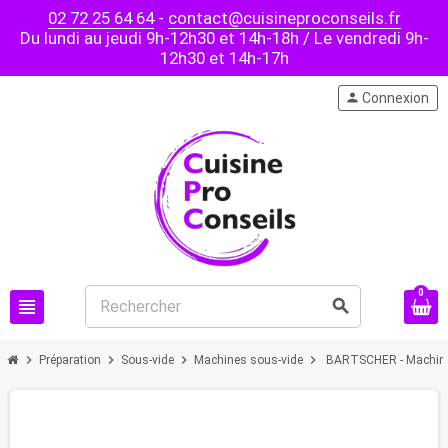
02 72 25 64 64
-
contact@cuisineproconseils.fr
Du lundi au jeudi 9h-12h30 et 14h-18h / Le vendredi 9h-
12h30 et 14h-17h
person
Connexion
0
view_headline
search
chevron_right
chevron_right
chevron_right
chevron_right
Préparation
Sous-vide
Machines sous-vide
BARTSCHER - Machine