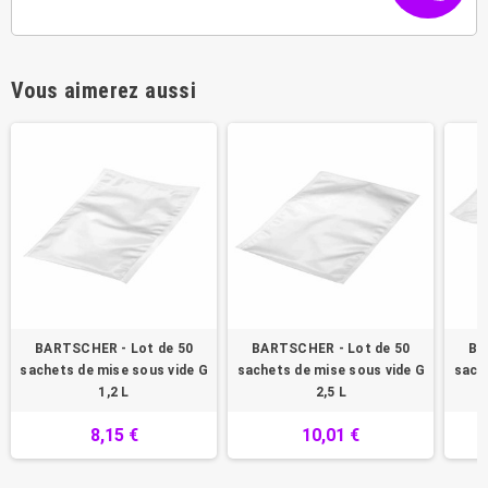
Vous aimerez aussi
BARTSCHER - Lot de 50
BARTSCHER - Lot de 50
BA
sachets de mise sous vide G
sachets de mise sous vide G
sach
1,2 L
2,5 L
8,15 €
10,01 €