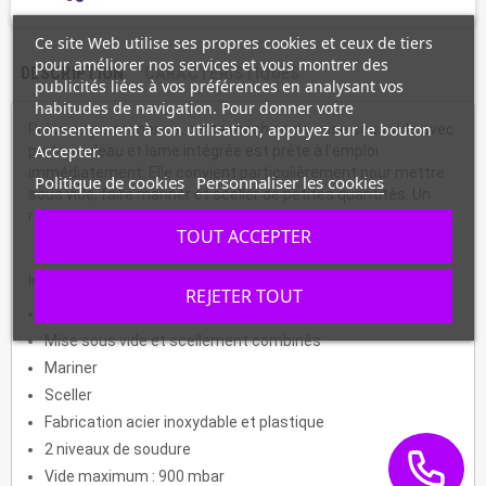
Ce site Web utilise ses propres cookies et ceux de tiers
pour améliorer nos services et vous montrer des
DESCRIPTION
CARACTÉRISTIQUES
publicités liées à vos préférences en analysant vos
habitudes de navigation. Pour donner votre
consentement à son utilisation, appuyez sur le bouton
Prête en permanence, cette machine de mise sous vide avec
Accepter.
porte-rouleau et lame intégrée est prête à l'emploi
immédiatement. Elle convient particulièrement pour mettre
Politique de cookies
Personnaliser les cookies
sous vide, faire mariner et sceller de petites quantités. Un
rouleau de film 40 cm x 6 m est compris.
TOUT ACCEPTER
Informations :
REJETER TOUT
Porte-rouleau avec lame intégré
Mise sous vide et scellement combinés
Mariner
Sceller
Fabrication acier inoxydable et plastique
2 niveaux de soudure
Vide maximum : 900 mbar