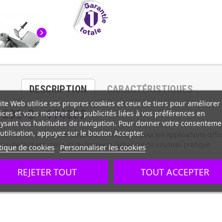
chevron_right
DESCRIPTION
CARACTÉRISTIQUES
ite Web utilise ses propres cookies et ceux de tiers pour améliorer
 300-G - 174302
ices et vous montrer des publicités liées à vos préférences en
ysant vos habitudes de navigation. Pour donner votre consenteme
utilisation, appuyez sur le bouton Accepter.
etien. C'est la trancheuse à entraînement pour les applications diffici
upe de la charcuterie et du fromage. Aiguiseur de couteau pratique
tique de cookies
Personnaliser les cookies
REJETER TOUT
TOUT ACCEPTER