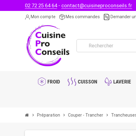
02 72 25 64 64
-
contact@cuisineproconseils.fr
Mon compte
Mes commandes
Demander un
FROID
CUISSON
LAVERIE
chevron_right
Préparation
chevron_right
Couper - Trancher
chevron_right
Trancheuse