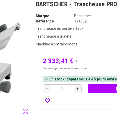
BARTSCHER - Trancheuse PRO
Marque
Bartscher
Référence
174302
Trancheuse en porte-à-faux
Trancheuse à gravité
Machine à entraînement
2 333,41 €
HT
Livraison personnalisée avec suivi
En stock, départ sous 4 à 5 jours ouvr
check
shopp
remove
add
favorite_border
zoom_out_map