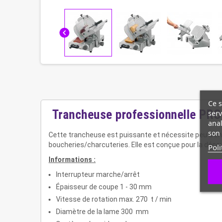
chevron_left
Ce s
Trancheuse professionnelle PRO
serv
anal
son 
Cette trancheuse est puissante et nécessite peu d'entr
boucheries/charcuteries. Elle est conçue pour la déco
Poli
Informations :
Interrupteur marche/arrêt
Épaisseur de coupe 1 - 30 mm
Vitesse de rotation max. 270 t / min
Diamètre de la lame 300 mm