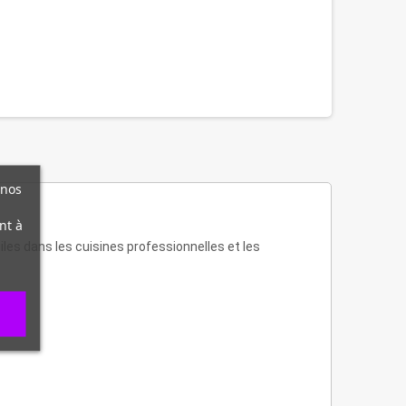
 nos
nt à
les dans les cuisines professionnelles et les