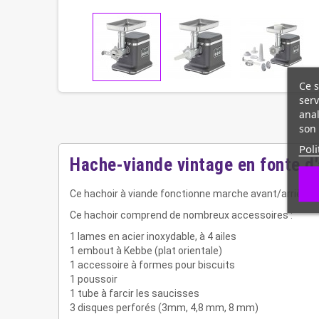
Ce s
serv
anal
son 
Poli
Hache-viande vintage en fonte 
Ce hachoir à viande fonctionne marche avant/arrière. 
Ce hachoir comprend de nombreux accessoires :
1 lames en acier inoxydable, à 4 ailes
1 embout à Kebbe (plat orientale)
1 accessoire à formes pour biscuits
1 poussoir
1 tube à farcir les saucisses
3 disques perforés (3mm, 4,8 mm, 8 mm)