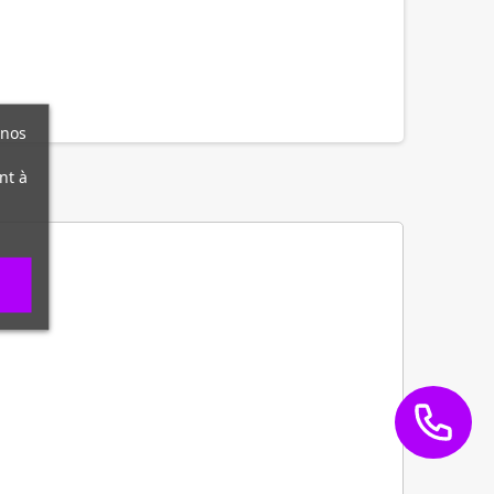
 nos
nt à