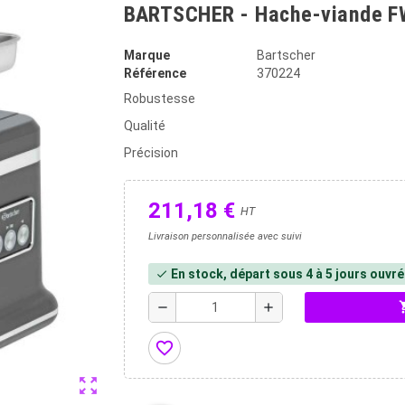
BARTSCHER - Hache-viande 
Marque
Bartscher
Référence
370224
Robustesse
Qualité
Précision
211,18 €
HT
Livraison personnalisée avec suivi
En stock, départ sous 4 à 5 jours ouvr
check
shopp
remove
add
favorite_border
zoom_out_map