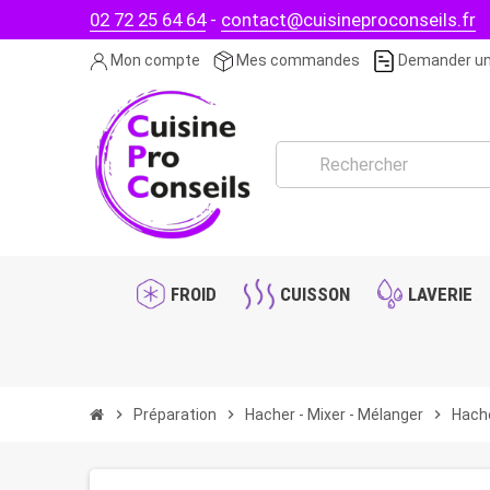
02 72 25 64 64
-
contact@cuisineproconseils.fr
Mon compte
Mes commandes
Demander un
FROID
CUISSON
LAVERIE
chevron_right
Préparation
chevron_right
Hacher - Mixer - Mélanger
chevron_right
Hacho