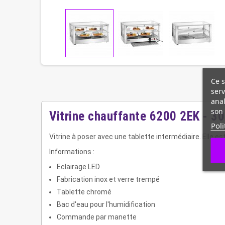
Ce s
serv
anal
son 
Vitrine chauffante 6200 2EK - 3
Poli
Vitrine à poser avec une tablette intermédiaire. Elle e
Informations :
Eclairage LED
Fabrication inox et verre trempé
Tablette chromé
Bac d'eau pour l'humidification
Commande par manette