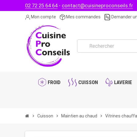
02 72 25 64 64
-
contact@cuisineproconseils.fr
Mon compte
Mes commandes
Demander un
FROID
CUISSON
LAVERIE
chevron_right
Cuisson
chevron_right
Maintien au chaud
chevron_right
Vitrines chauff