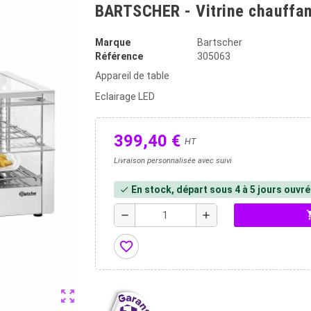
BARTSCHER - Vitrine chauffa
Marque
Bartscher
Référence
305063
Appareil de table
Eclairage LED
399,40 €
HT
Livraison personnalisée avec suivi
En stock, départ sous 4 à 5 jours ouvr
check
shopp
remove
add
favorite_border
zoom_out_map