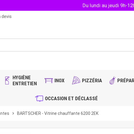
Du lundi au jeudi 9h-1
 devis
HYGIÈNE
INOX
PIZZÉRIA
PRÉPAR
ENTRETIEN
OCCASION ET DÉCLASSÉ
antes
chevron_right
BARTSCHER - Vitrine chauffante 6200 2EK