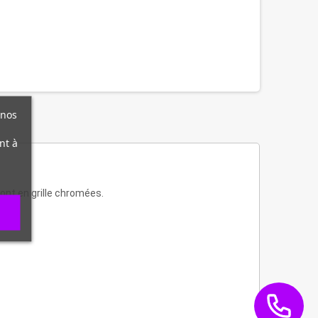
 nos
nt à
sont en grille chromées.