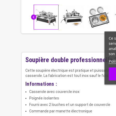
chevron_left
Ce s
serv
anal
son 
Soupière double professionnelle 
Poli
Cette soupière électrique est pratique et puissante ju
casserole. La fabrication est tout inox sauf le fond.
Informations :
Casserole avec couvercle inox
Poignée isolantes
Fourni avec 2 louches et un support de couvercle
Commande par manette électronique