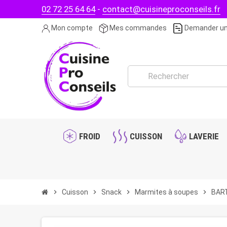
02 72 25 64 64
-
contact@cuisineproconseils.fr
Mon compte
Mes commandes
Demander un
FROID
CUISSON
LAVERIE
chevron_right
Cuisson
chevron_right
Snack
chevron_right
Marmites à soupes
chevron_right
BART