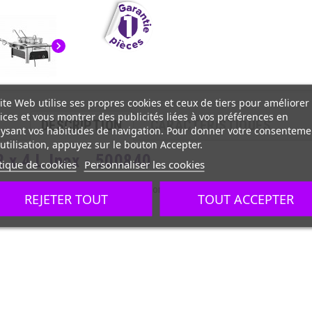
chevron_right
ite Web utilise ses propres cookies et ceux de tiers pour améliorer
ices et vous montrer des publicités liées à vos préférences en
DESCRIPTION
CARACTÉRISTIQUES
ysant vos habitudes de navigation. Pour donner votre consenteme
utilisation, appuyez sur le bouton Accepter.
2 x 4 L Inox - 500840
tique de cookies
Personnaliser les cookies
sque 2200 Watts. Les couvercles sont amovibles avec poignée isolante. 
REJETER TOUT
TOUT ACCEPTER