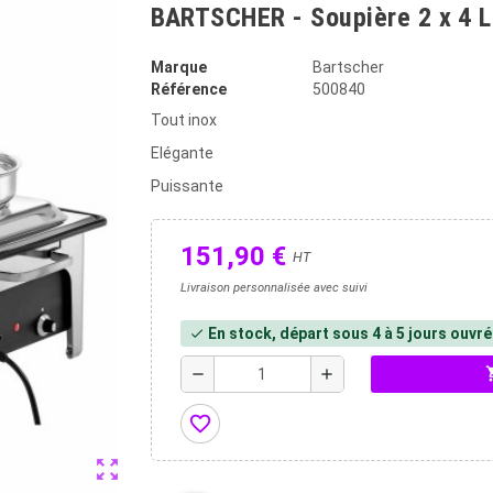
BARTSCHER - Soupière 2 x 4 L
Marque
Bartscher
Référence
500840
Tout inox
Elégante
Puissante
151,90 €
HT
Livraison personnalisée avec suivi
En stock, départ sous 4 à 5 jours ouvr
check
shopp
remove
add
favorite_border
zoom_out_map