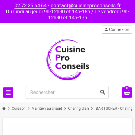
02 72 25 64 64
-
contact@cuisineproconseils.fr
Du lundi au jeudi 9h-12h30 et 14h-18h / Le vendredi 9h-
12h30 et 14h-17h
person
Connexion
0
view_headline
search
chevron_right
chevron_right
chevron_right
chevron_right
Cuisson
Maintien au chaud
Chafing dish
BARTSCHER - Chafing d