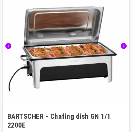
chevron_left
chevron_right
BARTSCHER - Chafing dish GN 1/1
2200E