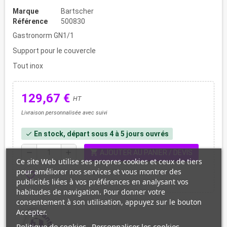
Marque
Bartscher
Référence
500830
Gastronorm GN1/1
Support pour le couvercle
Tout inox
129,67 €
HT
Livraison personnalisée avec suivi
En stock, départ sous 4 à 5 jours ouvrés
check
shopping_cart
remove
add
AJOUTER AU PANIER / DEVIS
Ce site Web utilise ses propres cookies et ceux de tiers
pour améliorer nos services et vous montrer des
favorite_border
publicités liées à vos préférences en analysant vos
habitudes de navigation. Pour donner votre
consentement à son utilisation, appuyez sur le bouton
Accepter.
Politique de cookies
Personnaliser les cookies