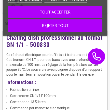
TOUT ACCEPTER
DESCRIPTION
CARACTÉRISTIQUES
REJETER TOUT
Chafing dish professionnel au format
GN 1/1 - 500830
Ce réchaud électrique pour buffets et traiteurs est au format
Gastronorm GN 1/1 pour des bacs avec une profondeur
maximale de 100 mm. Le réglage de la température se fait
jusque 85°C. Le couvercle avec poignée dispose d'un support
pour le maintenir en position ouverte pendant le service.
Informations :
Fabrication en inox
Gastronorm GN 1/1 P100mm
Contenance 13.5 litres
Commande par manette électronique