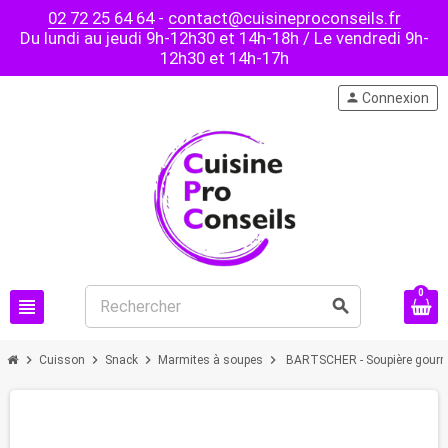
02 72 25 64 64
-
contact@cuisineproconseils.fr
Du lundi au jeudi 9h-12h30 et 14h-18h / Le vendredi 9h-
12h30 et 14h-17h
person
Connexion
0
view_headline
search
chevron_right
chevron_right
chevron_right
chevron_right
Cuisson
Snack
Marmites à soupes
BARTSCHER - Soupière gourme