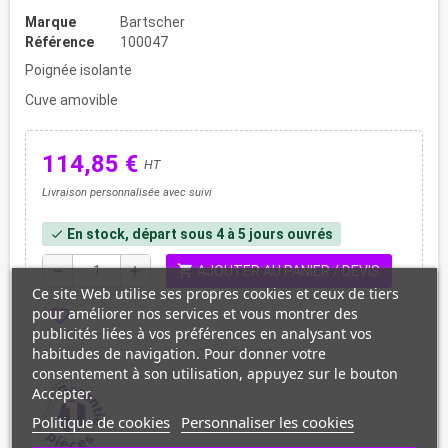
Marque
Bartscher
Référence
100047
Poignée isolante
Cuve amovible
114,85 €
HT
Livraison personnalisée avec suivi
En stock, départ sous 4 à 5 jours ouvrés
check
shopping_cart
remove
add
AJOUTER AU PANIER / DEVIS
Ce site Web utilise ses propres cookies et ceux de tiers
pour améliorer nos services et vous montrer des
favorite_border
publicités liées à vos préférences en analysant vos
habitudes de navigation. Pour donner votre
consentement à son utilisation, appuyez sur le bouton
Accepter.
Politique de cookies
Personnaliser les cookies