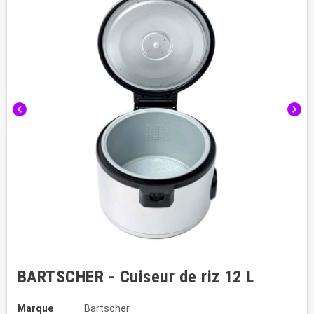
chevron_left
chevron_right
BARTSCHER - Cuiseur de riz 12 L
Marque
Bartscher