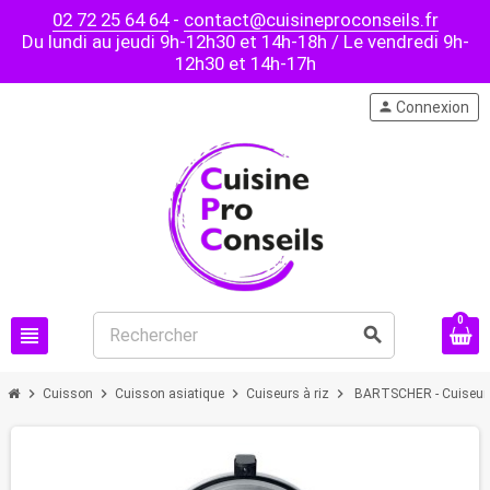
02 72 25 64 64
-
contact@cuisineproconseils.fr
Du lundi au jeudi 9h-12h30 et 14h-18h / Le vendredi 9h-
12h30 et 14h-17h
person
Connexion
0
view_headline
search
chevron_right
chevron_right
chevron_right
chevron_right
Cuisson
Cuisson asiatique
Cuiseurs à riz
BARTSCHER - Cuiseur d