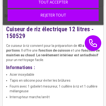
TOUT ACCEPTER
REJETER TOUT
DESCRIPTION
CARACTÉRISTIQUES
Cuiseur de riz électrique 12 litres -
150529
Ce cuiseur à riz convient pour la préparation de
40 à 60
portions
. Il offre une
fonction de cuisson
et une
fonction de
maintien au chaud
.
Le revêtement intérieur est antiadhésif
pour un nettoyage facile.
Informations :
Acier inoxydable
Tapis en silicone pour éviter les brûlures
Fourni avec 1 gobelet mesureur, 1 cuillère à riz et 1 cuillère
mélangeuse
Interrupteur marche/arrêt