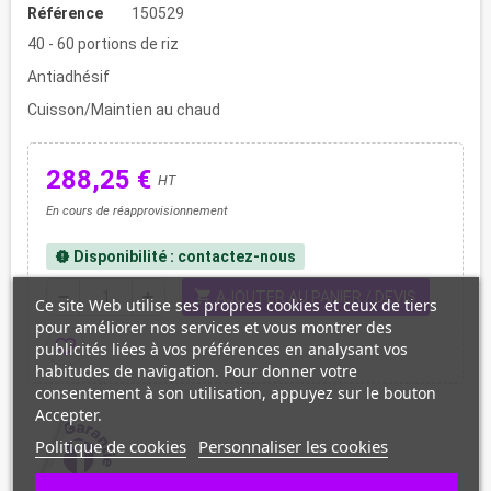
Référence
150529
40 - 60 portions de riz
Antiadhésif
Cuisson/Maintien au chaud
288,25 €
HT
En cours de réapprovisionnement
Disponibilité : contactez-nous
new_releases
shopping_cart
remove
add
AJOUTER AU PANIER / DEVIS
Ce site Web utilise ses propres cookies et ceux de tiers
pour améliorer nos services et vous montrer des
favorite_border
publicités liées à vos préférences en analysant vos
habitudes de navigation. Pour donner votre
consentement à son utilisation, appuyez sur le bouton
Accepter.
Politique de cookies
Personnaliser les cookies