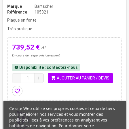
Marque
Bartscher
Référence
105321
Plaque en fonte
Très pratique
739,52 €
HT
En cours de réapprovisionnement
Disponibilité : contactez-nous
new_releases
shopping_cart
remove
add
AJOUTER AU PANIER / DEVIS
favorite_border
Ce site Web utilise ses propres cookies et ceux de tiers
pour améliorer nos services et vous montrer des
publicités liées à vos préférences en analysant vos
habitudes de navigation. Pour donner votre