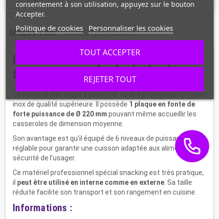
consentement à son utilisation, appuyez sur le bouton
Accepter.
Politique de cookies
Personnaliser les cookies
DESCRIPTION
CARACTÉRISTIQUES
TOUT ACCEPTER
Réchaud électrique pro, 1 plaque
fonte, 1K2000
REJETER TOUT
Ce réchaud électrique à poser sur table est construit en acier
inox de qualité supérieure. Il possède
1 plaque en fonte de
forte puissance de Ø 220 mm
pouvant même accueillir les
casseroles de dimension moyenne.
Son avantage est qu'il équipé de 6 niveaux de puissance
réglable pour garantir une cuisson adaptée aux aliments et la
sécurité de l'usager.
Ce matériel professionnel spécial snacking est très pratique,
il
peut être utilisé en interne comme en externe
. Sa taille
réduite facilite son transport et son rangement en cuisine.
Informations :