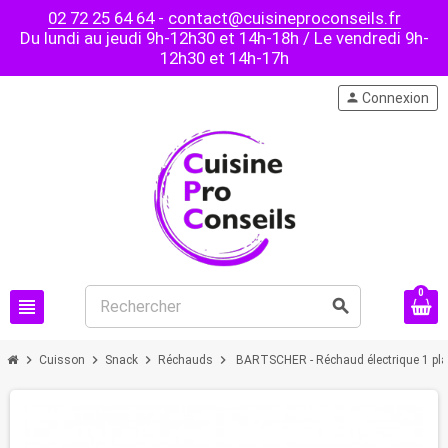
02 72 25 64 64
-
contact@cuisineproconseils.fr
Du lundi au jeudi 9h-12h30 et 14h-18h / Le vendredi 9h-
12h30 et 14h-17h
person
Connexion
0
view_headline
search
chevron_right
chevron_right
chevron_right
chevron_right
Cuisson
Snack
Réchauds
BARTSCHER - Réchaud électrique 1 pla