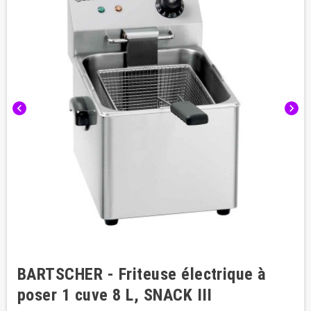
chevron_left
chevron_right
BARTSCHER - Friteuse électrique à
poser 1 cuve 8 L, SNACK III