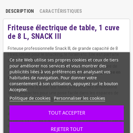
DESCRIPTION
CARACTÉRISTIQUES
Friteuse électrique de table, 1 cuve
de 8 L, SNACK III
Friteuse professionnelle Snack III, de grande capacité de 8
litres, idéale pour le snacking, le forain etc. Elle est parfaite
Ce site Web utilise ses propres cookies et ceux de tiers
pour réaliser de bonnes frites croustillantes prêtes à être
pour améliorer nos services et vous montrer des
dégustées. Pour cela, il suffit d'adapter la température de
publicités liées à vos préférences en analysant vos
chauffe et d'utiliser de
l'huile de friture et de la graisse en
habitudes de navigation. Pour donner votre
barres.
consentement à son utilisation, appuyez sur le bouton
Cette gamme à poser sur table, possède des dimensions
Accepter.
très compactes pour une pose facile dans les espaces de
Politique de cookies
Personnaliser les cookies
travail les plus réduits tels que les food truck.
La construction est en acier inoxydable, de même que la cuve
TOUT ACCEPTER
arrondie aux angles pour un entretien aisé. Un couvercle de
sécurité est inclus à la livraison pour une conservation saine
de l'huile de friture.
REJETER TOUT