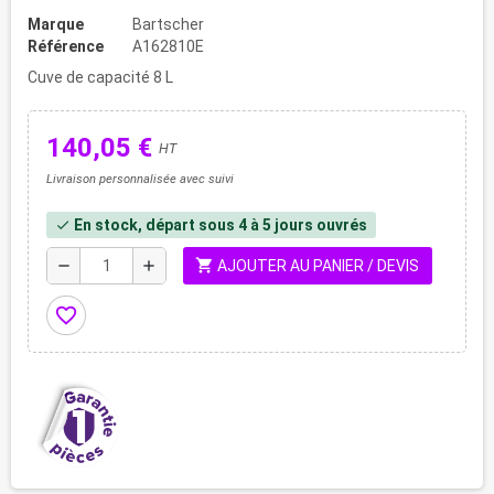
Marque
Bartscher
Référence
A162810E
Cuve de capacité 8 L
140,05 €
HT
Livraison personnalisée avec suivi
En stock, départ sous 4 à 5 jours ouvrés
check
shopping_cart
remove
add
AJOUTER AU PANIER / DEVIS
favorite_border