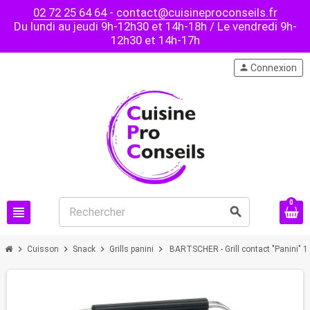
02 72 25 64 64
-
contact@cuisineproconseils.fr
Du lundi au jeudi 9h-12h30 et 14h-18h / Le vendredi 9h-
12h30 et 14h-17h
person
Connexion
0
view_headline
search
chevron_right
chevron_right
chevron_right
chevron_right
Cuisson
Snack
Grills panini
BARTSCHER - Grill contact "Panini" 