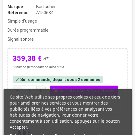
Marque
Bartscher
Référence
A150684
Simple d'usage
Durée programmable
Signal sonore
359,38 €
HT
Livraison personnalisée avec suivi
Sur commande, départ sous 2 semaines
check
shopping_cart
remove
add
AJOUTER AU PANIER / DEVIS
Ce site Web utilise ses propres cookies et ceux de tiers
pour améliorer nos services et vous montrer des
favorite_border
publicités liées à vos préférences en analysant vos
habitudes de navigation. Pour donner votre
consentement à son utilisation, appuyez sur le bouton
Accepter.