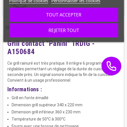
Politique de cookies
Personnaliser les cookies
TOUT ACCEPTER
DESCRIPTION
CARACTÉRISTIQUES
REJETER TOUT
Grill contact "Panini" 1RDIG -
A150684
Ce grill rainuré est très pratique. Il intègre 6 programmes
réglables permettant un réglage de la durée de cuisson à la
seconde près. Un signal sonore indique la fin de la cuisson.
Convient à un usage professionnel.
Informations :
Grill en fonte émaillé
Dimension grill supérieur 340 x 220 mm
Dimension grill inférieur 360 x 230 mm
Température de 50°C à 300°C
Fourni avec une brosse de nettoyage