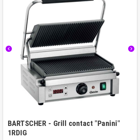
chevron_left
chevron_right
BARTSCHER - Grill contact "Panini"
1RDIG