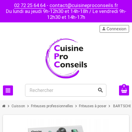
02 72 25 64 64
-
contact@cuisineproconseils.fr
Du lundi au jeudi 9h-12h30 et 14h-18h / Le vendredi 9h-
12h30 et 14h-17h
person
Connexion
0
view_headline
search
chevron_right
chevron_right
chevron_right
chevron_right
Cuisson
Friteuses professionnelles
Friteuses à poser
BARTSCHER -