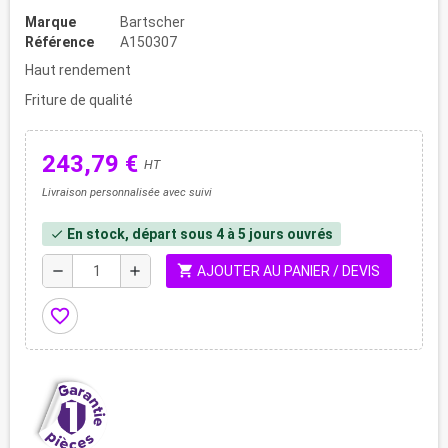
Marque
Bartscher
Référence
A150307
Haut rendement
Friture de qualité
243,79 €
HT
Livraison personnalisée avec suivi
En stock, départ sous 4 à 5 jours ouvrés
check
shopping_cart
remove
add
AJOUTER AU PANIER / DEVIS
favorite_border