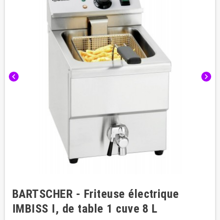
chevron_left
chevron_right
BARTSCHER - Friteuse électrique
IMBISS I, de table 1 cuve 8 L