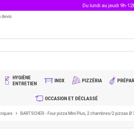
Du lundi au jeudi 9h-1
 devis
HYGIÈNE
INOX
PIZZÉRIA
PRÉPAR
ENTRETIEN
OCCASION ET DÉCLASSÉ
triques
chevron_right
BARTSCHER - Four pizza Mini Plus, 2 chambres/2 pizzas Ø