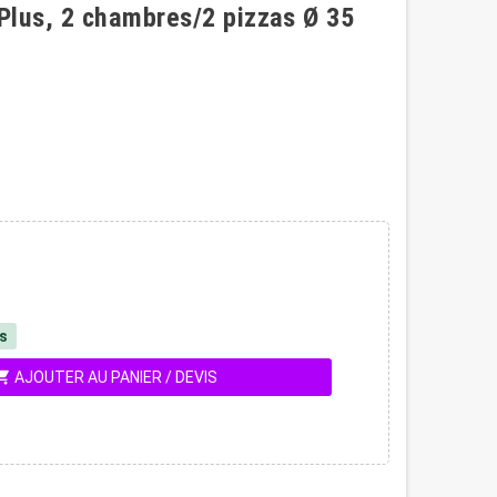
Plus, 2 chambres/2 pizzas Ø 35
és
ing_cart
AJOUTER AU PANIER / DEVIS