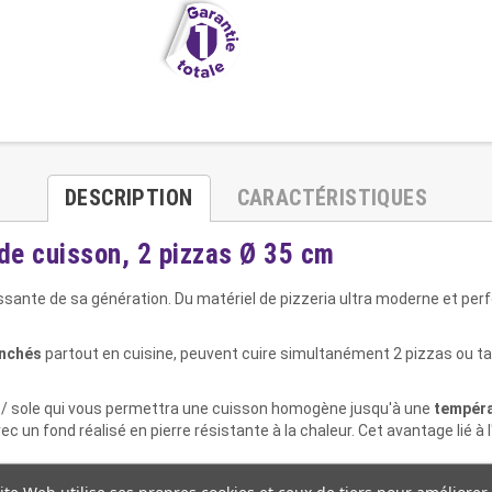
DESCRIPTION
CARACTÉRISTIQUES
 de cuisson, 2 pizzas Ø 35 cm
ssante de sa génération. Du matériel de pizzeria ultra moderne et per
anchés
partout en cuisine, peuvent cuire simultanément 2 pizzas ou t
e / sole qui vous permettra une cuisson homogène jusqu'à une
tempéra
 un fond réalisé en pierre résistante à la chaleur. Cet avantage lié à l'
ite Web utilise ses propres cookies et ceux de tiers pour améliorer