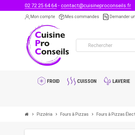
02 72 25 64 64
-
contact@cuisineproconseils.fr
Mon compte
Mes commandes
Demander un
FROID
CUISSON
LAVERIE
chevron_right
Pizzéria
chevron_right
Fours à Pizzas
chevron_right
Fours à Pizzas Élec