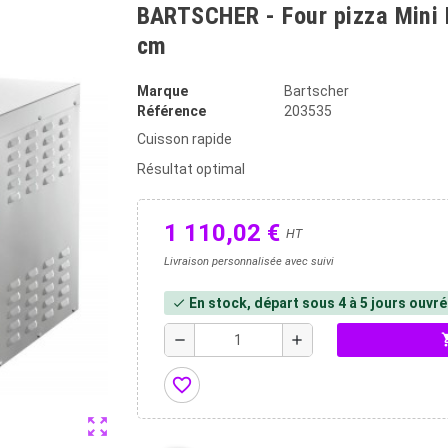
BARTSCHER - Four pizza Mini 
cm
Marque
Bartscher
Référence
203535
Cuisson rapide
Résultat optimal
1 110,02 €
HT
Livraison personnalisée avec suivi
En stock, départ sous 4 à 5 jours ouvr
check
shopp
remove
add
favorite_border
zoom_out_map