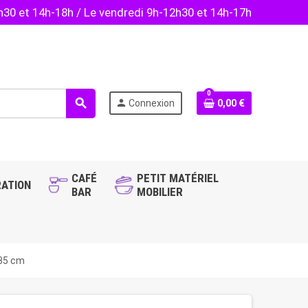
2h30 et 14h-18h / Le vendredi 9h-12h30 et 14h-17h
0
search
person
Connexion
0,00 €
CAFÉ
PETIT MATÉRIEL
ATION
BAR
MOBILIER
 35 cm