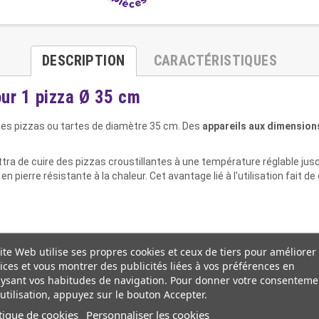
DESCRIPTION
CARACTÉRISTIQUES
our 1 pizza Ø 35 cm
 des pizzas ou tartes de diamètre 35 cm. Des
appareils aux dimensions
tra de cuire des pizzas croustillantes à une température réglable jus
 pierre résistante à la chaleur. Cet avantage lié à l'utilisation fait de
ite Web utilise ses propres cookies et ceux de tiers pour améliorer
ices et vous montrer des publicités liées à vos préférences en
ysant vos habitudes de navigation. Pour donner votre consenteme
utilisation, appuyez sur le bouton Accepter.
tique de cookies
Personnaliser les cookies