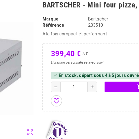
BARTSCHER - Mini four pizza,
Marque
Bartscher
Référence
203510
A la fois compact et performant
399,40 €
HT
Livraison personnalisée avec suivi
En stock, départ sous 4 à 5 jours ouvr
check
shopp
remove
add
favorite_border
zoom_out_map