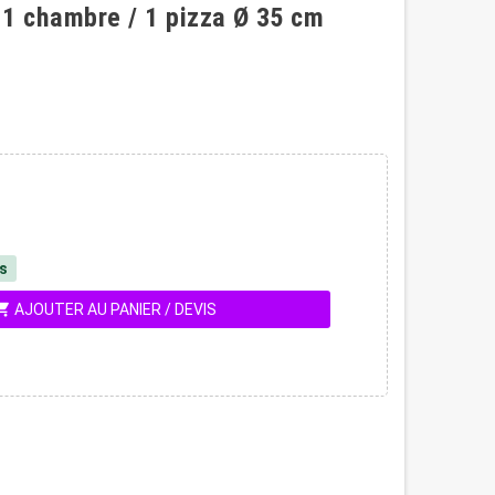
 1 chambre / 1 pizza Ø 35 cm
és
ing_cart
AJOUTER AU PANIER / DEVIS