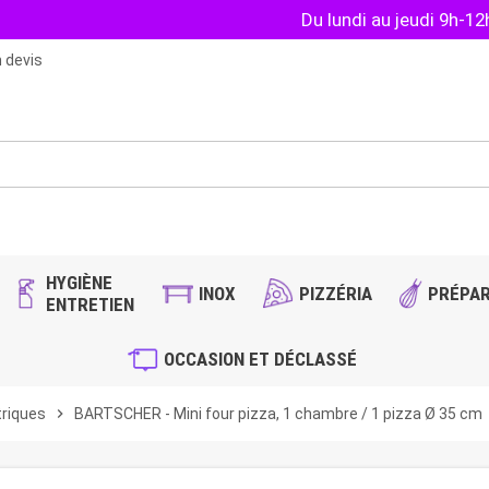
Du lundi au jeudi 9h-1
 devis
HYGIÈNE
INOX
PIZZÉRIA
PRÉPAR
ENTRETIEN
OCCASION ET DÉCLASSÉ
triques
chevron_right
BARTSCHER - Mini four pizza, 1 chambre / 1 pizza Ø 35 cm