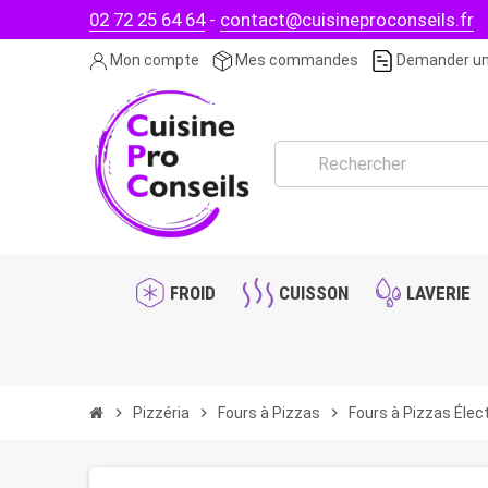
02 72 25 64 64
-
contact@cuisineproconseils.fr
Mon compte
Mes commandes
Demander un
FROID
CUISSON
LAVERIE
chevron_right
Pizzéria
chevron_right
Fours à Pizzas
chevron_right
Fours à Pizzas Élec