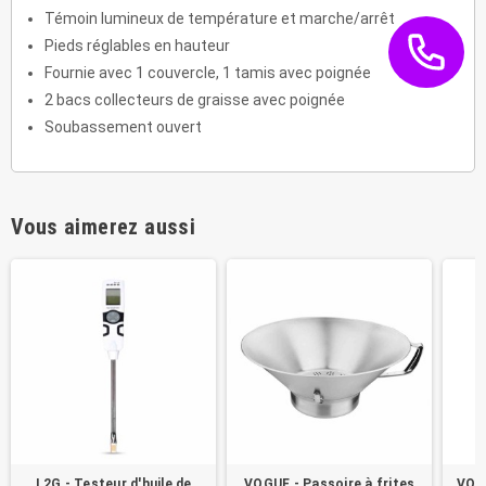
Témoin lumineux de température et marche/arrêt
Pieds réglables en hauteur
Fournie avec 1 couvercle, 1 tamis avec poignée
2 bacs collecteurs de graisse avec poignée
Soubassement ouvert
Vous aimerez aussi
L2G - Testeur d'huile de
VOGUE - Passoire à frites
VOGU