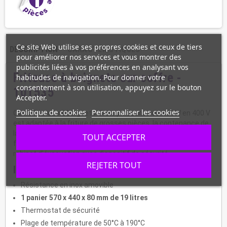
Ce site Web utilise ses propres cookies et ceux de tiers
DESCRIPTION
CARACTÉRISTIQUES
pour améliorer nos services et vous montrer des
publicités liées à vos préférences en analysant vos
Friteuse à beignets sur coffre -
habitudes de navigation. Pour donner votre
consentement à son utilisation, appuyez sur le bouton
101535
Accepter.
Politique de cookies
Personnaliser les cookies
Cette friteuse à beignets d'une puissance de 15 kW en 400 V
est adaptée à la friture de grosses pièces, la contenance de
la cuve est de 30 litres avec une grande zone froide. La
TOUT ACCEPTER
fabrication est en inox 18/10 avec les coins arrondis, et un
robinet d'évacuation avec dispositif de sécurité.
REJETER TOUT
Informations :
Résistance en inox amovible
1 panier 570 x 440 x 80 mm de 19 litres
Thermostat de sécurité
Plage de température de 50°C à 190°C