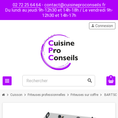
02 72 25 64 64
-
contact@cuisineproconseils.fr
Du lundi au jeudi 9h-12h30 et 14h-18h / Le vendredi 9h-
12h30 et 14h-17h
person
Connexion
0
view_headline
search
chevron_right
chevron_right
chevron_right
chevron_right
Cuisson
Friteuses professionnelles
Friteuses sur coffre
BARTSCHE