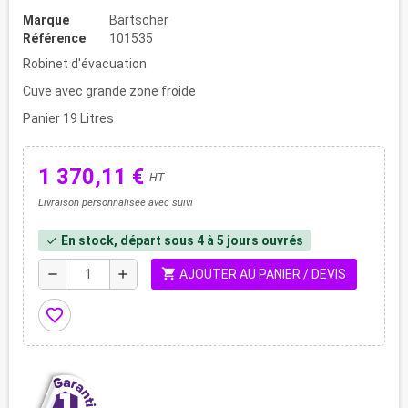
Marque
Bartscher
Référence
101535
Robinet d'évacuation
Cuve avec grande zone froide
Panier 19 Litres
1 370,11 €
HT
Livraison personnalisée avec suivi
En stock, départ sous 4 à 5 jours ouvrés
check
shopping_cart
remove
add
AJOUTER AU PANIER / DEVIS
favorite_border