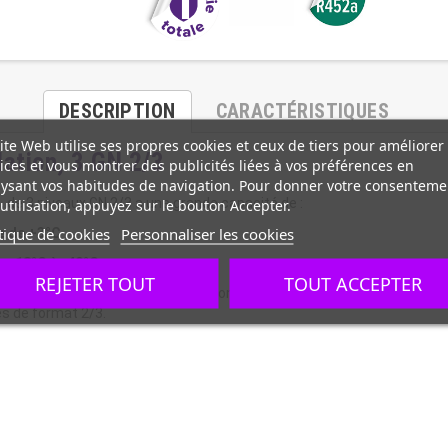
DESCRIPTION
CARACTÉRISTIQUES
ite Web utilise ses propres cookies et ceux de tiers pour améliorer
lation, 3 GN 2/3
ices et vous montrer des publicités liées à vos préférences en
ysant vos habitudes de navigation. Pour donner votre consenteme
utilisation, appuyez sur le bouton Accepter.
, de 3 niveaux GN 2/3 a une grande capacité de :
tique de cookies
Personnaliser les cookies
e de +3°C
e -18°C à -40°C
REJETER TOUT
TOUT ACCEPTER
ssir vos préparations de glaçage, conserver vos plats divers et variés
s de format 2/3.