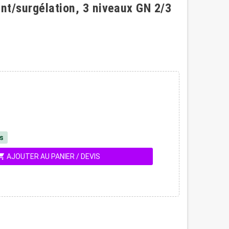
ent/surgélation, 3 niveaux GN 2/3
és
ing_cart
AJOUTER AU PANIER / DEVIS