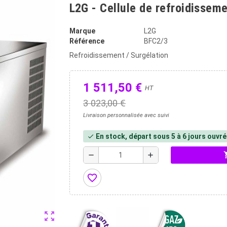
L2G - Cellule de refroidissem
Marque
L2G
Référence
BFC2/3
Refroidissement / Surgélation
1 511,50 €
HT
3 023,00 €
Livraison personnalisée avec suivi
En stock, départ sous 5 à 6 jours ouvr
check
shopp
remove
add
favorite_border
zoom_out_map