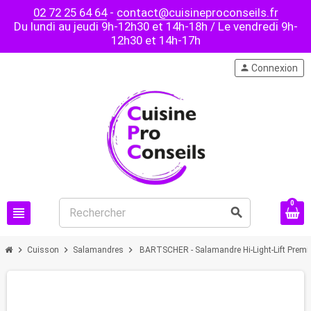
02 72 25 64 64
-
contact@cuisineproconseils.fr
Du lundi au jeudi 9h-12h30 et 14h-18h / Le vendredi 9h-
12h30 et 14h-17h
person
Connexion
0
view_headline
search
chevron_right
chevron_right
chevron_right
Cuisson
Salamandres
BARTSCHER - Salamandre Hi-Light-Lift Prem