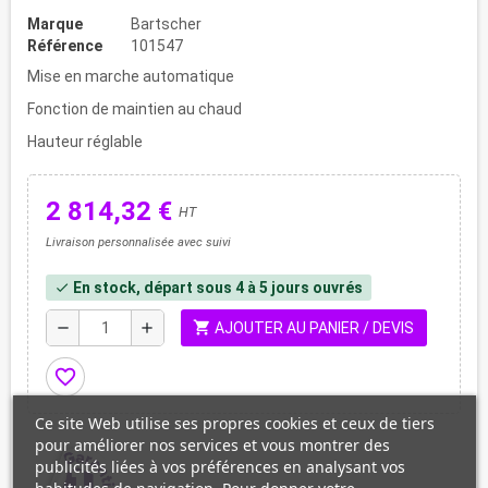
Marque
Bartscher
Référence
101547
Mise en marche automatique
Fonction de maintien au chaud
Hauteur réglable
2 814,32 €
HT
Livraison personnalisée avec suivi
En stock, départ sous 4 à 5 jours ouvrés
check
shopping_cart
remove
add
AJOUTER AU PANIER / DEVIS
favorite_border
Ce site Web utilise ses propres cookies et ceux de tiers
pour améliorer nos services et vous montrer des
publicités liées à vos préférences en analysant vos