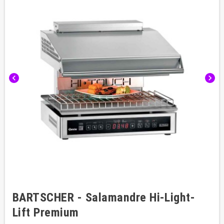
chevron_left
chevron_right
BARTSCHER - Salamandre Hi-Light-
Lift Premium