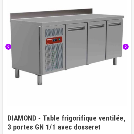
chevron_left
chevron_right
DIAMOND - Table frigorifique ventilée,
3 portes GN 1/1 avec dosseret