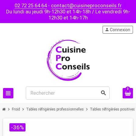
02 72 25 64 64
-
contact@cuisineproconseils.fr
Du lundi au jeudi 9h-12h30 et 14h-18h / Le vendredi 9h-
12h30 et 14h-17h
person
Connexion
0
view_headline
search
chevron_right
chevron_right
chevron_right
Froid
Tables réfrigérées professionnelles
Tables réfrigérées positives
-36%