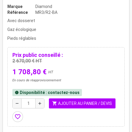
Marque
Diamond
Référence
MR3/R2-BA
Avec dosseret
Gaz écologique
Pieds réglables
Prix public conseillé :
2 670,00 € HT
1 708,80 €
HT
En cours de réapprovisionnement
Disponibilité : contactez-nous
new_releases
shopping_cart
remove
add
AJOUTER AU PANIER / DEVIS
favorite_border