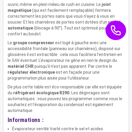
ouvrir, même en plein milieu de rush en cuisine. Le
joint
magnétique
(qui est facilement remplaçable) fermera
correctement les portes sans que vous n'ayez à vous en
soucier. Et les
charnières de portes sont dotées d'un
rappel
automatique
(blocage à 90°). Tout est optimisé pour votre
confort au boulot.
Le
groupe compresseur
est logé à gauche avec une
accessibilité frontale (panneau sur charnières), disposé sur
glissières il est extractible : cela vous facilitera l'entretien en
le SAV éventuel. L'évaporateur ne gêne en rien le design du
matériel CHR
puisqu'il n'est pas apparent. Par contre le
régulateur électronique
est en façade pour une
programmation plus aisée pour l'utilisateur.
De plus cette table est éco-responsable car elle est équipée
du
réfrigérant écologique R290.
Les dé
givrages sont
automatiques : vous pouvez les programmer comme vous le
souhaitez et l'évaporation du condensat est également
automatique.
Informations :
Évaporateur ventilé traité contre le sel et acides