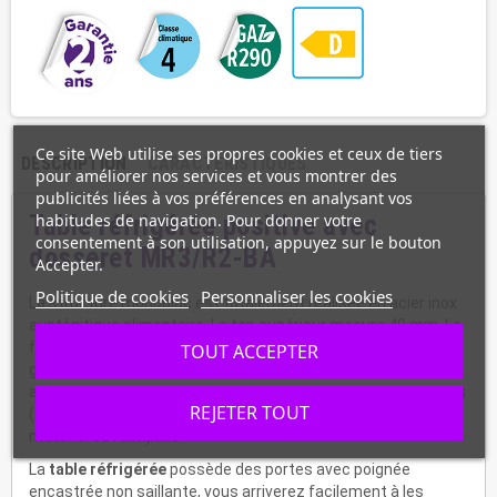
Ce site Web utilise ses propres cookies et ceux de tiers
DESCRIPTION
CARACTÉRISTIQUES
pour améliorer nos services et vous montrer des
publicités liées à vos préférences en analysant vos
habitudes de navigation. Pour donner votre
Table réfrigérée positive avec
consentement à son utilisation, appuyez sur le bouton
dosseret MR3/R2-BA
Accepter.
Politique de cookies
Personnaliser les cookies
La structure monobloc est totalement réalisée en acier inox
austénitique alimentaire. Le top supérieur mesure 40 mm. Le
fond
intérieur est embouti avec un bouchon de drain pour le
TOUT ACCEPTER
grand entretien du
matériel professionnel
, ainsi que des
angles arrondis sans aspérités, des crémaillères et glissières
REJETER TOUT
(anti-basculantes) en acier inox. Tout l'entretien de ce
matériel est simplifié.
La
table réfrigérée
possède des portes avec poignée
encastrée non saillante, vous arriverez facilement à les