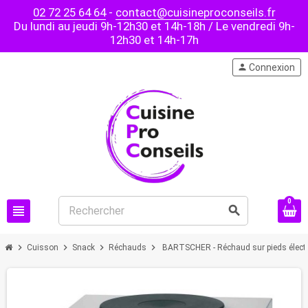
02 72 25 64 64
-
contact@cuisineproconseils.fr
Du lundi au jeudi 9h-12h30 et 14h-18h / Le vendredi 9h-
12h30 et 14h-17h
person
Connexion
0
view_headline
search
chevron_right
chevron_right
chevron_right
chevron_right
Cuisson
Snack
Réchauds
BARTSCHER - Réchaud sur pieds élect