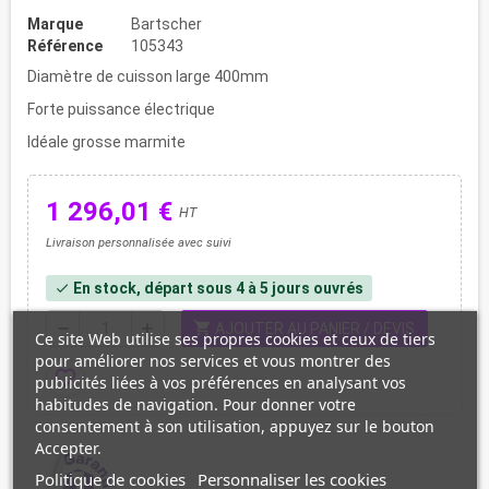
Marque
Bartscher
Référence
105343
Diamètre de cuisson large 400mm
Forte puissance électrique
Idéale grosse marmite
1 296,01 €
HT
Livraison personnalisée avec suivi
En stock, départ sous 4 à 5 jours ouvrés
check
shopping_cart
remove
add
AJOUTER AU PANIER / DEVIS
Ce site Web utilise ses propres cookies et ceux de tiers
pour améliorer nos services et vous montrer des
favorite_border
publicités liées à vos préférences en analysant vos
habitudes de navigation. Pour donner votre
consentement à son utilisation, appuyez sur le bouton
Accepter.
Politique de cookies
Personnaliser les cookies