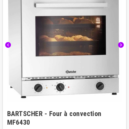
chevron_left
chevron_right
BARTSCHER - Four à convection
MF6430