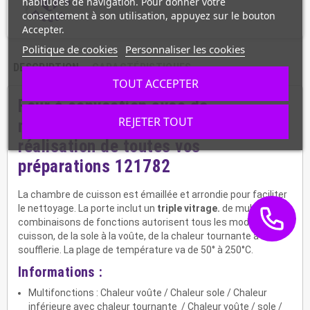
habitudes de navigation. Pour donner votre
consentement à son utilisation, appuyez sur le bouton
Accepter.
Politique de cookies
Personnaliser les cookies
DESCRIPTION
CARACTÉRISTIQUES
TOUT ACCEPTER
Four à convection avec de
REJETER TOUT
nombreuses possibilités pour la
réalisation de toutes vos
préparations 121782
La chambre de cuisson est émaillée et arrondie pour faciliter
le nettoyage. La porte inclut un
triple vitrage.
de multiples
combinaisons de fonctions autorisent tous les modes de
cuisson, de la sole à la voûte, de la chaleur tournante à la
soufflerie. La plage de température va de 50° à 250°C.
Informations :
Multifonctions : Chaleur voûte / Chaleur sole / Chaleur
inférieure avec chaleur tournante / Chaleur voûte / sole /