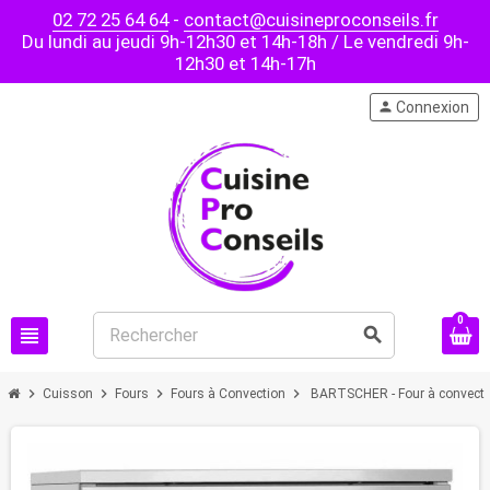
02 72 25 64 64
-
contact@cuisineproconseils.fr
Du lundi au jeudi 9h-12h30 et 14h-18h / Le vendredi 9h-
12h30 et 14h-17h
person
Connexion
0
view_headline
search
chevron_right
chevron_right
chevron_right
chevron_right
Cuisson
Fours
Fours à Convection
BARTSCHER - Four à convect