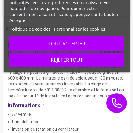
publicités liées à vos préférences en analysant vos
habitudes de navigation. Pour donner votre
consentement à son utilisation, appuyez sur le bouton
Accepter.
Politique de cookies
Personnaliser les cookies
DESCRIPTION
CARACTÉRISTIQUES
TOUT ACCEPTER
Four à chaleur tournante avec
l'option d'injection de vapeur 105780
REJETER TOUT
Ce four à convection de la série AT inclut un mode de cuisson
intelligente pour les grillades. Il inclut 4 niveaux de grilles en
600 x 400 mm. La minuterie est réglable jusque 180 minutes.
La rotation du ventilateur est inversable. La plage de
température va de 50° à 300°C. La chambre et le four sont en
inox. La sécurité de la porte est assurée par un double vitrage.
Informations :
Air ventilé
humidification
Inversion de rotation du ventilateur