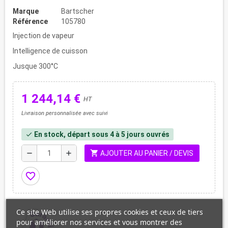
Marque
Bartscher
Référence
105780
Injection de vapeur
Intelligence de cuisson
Jusque 300°C
1 244,14 €
HT
Livraison personnalisée avec suivi
En stock, départ sous 4 à 5 jours ouvrés
check
shopping_cart
remove
add
AJOUTER AU PANIER / DEVIS
favorite_border
Ce site Web utilise ses propres cookies et ceux de tiers
pour améliorer nos services et vous montrer des