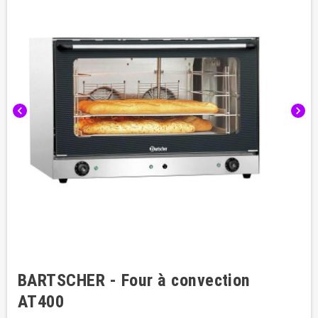
chevron_left
chevron_right
BARTSCHER - Four à convection
AT400