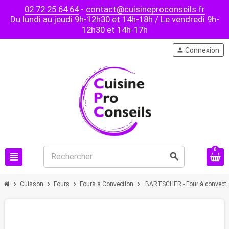
02 72 25 64 64
-
contact@cuisineproconseils.fr
Du lundi au jeudi 9h-12h30 et 14h-18h / Le vendredi 9h-
12h30 et 14h-17h
person
Connexion
0
view_headline
search
chevron_right
chevron_right
chevron_right
chevron_right
Cuisson
Fours
Fours à Convection
BARTSCHER - Four à convect