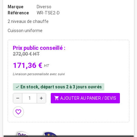
Marque
Diverso
Référence
WR-TSE2-D
2 niveaux de chauffe
Cuisson uniforme
Prix public conseillé :
272,00 € HT
171,36 €
HT
Livraison personnalisée avec suivi
En stock, départ sous 2 à 3 jours ouvrés
check
shopping_cart
remove
add
AJOUTER AU PANIER / DEVIS
favorite_border