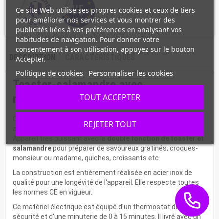
Ce site Web utilise ses propres cookies et ceux de tiers
pour améliorer nos services et vous montrer des
publicités liées à vos préférences en analysant vos
habitudes de navigation. Pour donner votre
consentement à son utilisation, appuyez sur le bouton
DESCRIPTION
CARACTÉRISTIQUES
Accepter.
Politique de cookies
Personnaliser les cookies
Toaster-salamandre avec
minuterie, 2 étages
TOUT ACCEPTER
Ce appareil professionnel de snacking est équipé de 2 grilles
REJETER TOUT
amovibles avec poignée pour
cuire sur 2 niveaux séparés
.
Appareil très puissant avec la
double fonction de toaster et
salamandre
pour préparer de savoureux gratinés, croques-
monsieur ou madame, quiches, croissants etc.
La construction est entièrement réalisée en acier inox de
qualité pour une longévité de l'appareil. Elle respecte toutes
les normes CE en vigueur.
Ce matériel électrique est équipé d'un thermostat de
sécurité et d'une minuterie de 0 à 15 minutes. Il livré avec un