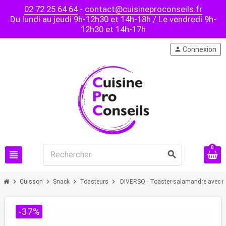
02 72 25 64 64
-
contact@cuisineproconseils.fr
Du lundi au jeudi 9h-12h30 et 14h-18h / Le vendredi 9h-
12h30 et 14h-17h
person
Connexion
0
view_headline
search
chevron_right
chevron_right
chevron_right
chevron_right
Cuisson
Snack
Toasteurs
DIVERSO - Toaster-salamandre avec mi
-37%