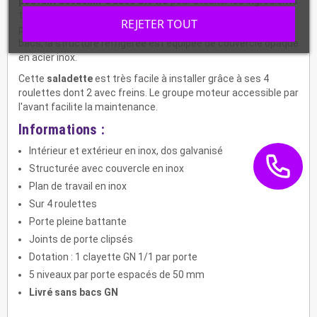
pouvant accueillir 8 bacs GN 1/3
pour stocker les ingrédients
tels que fromage râpé, légumes, etc. Pour une hygiène
REJETER TOUT
parfaite et une conservation optimale des aliments dans les
bacs, la structure réfrigérée est équipée de couvercle opaque
en acier inox.
Cette
saladette
est très facile à installer grâce à ses 4
roulettes dont 2 avec freins. Le groupe moteur accessible par
l'avant facilite la maintenance.
Informations :
Intérieur et extérieur en inox, dos galvanisé
Structurée avec couvercle en inox
Plan de travail en inox
Sur 4 roulettes
Porte pleine battante
Joints de porte clipsés
Dotation : 1 clayette GN 1/1 par porte
5 niveaux par porte espacés de 50 mm
Livré sans bacs GN