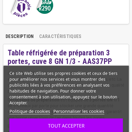
DESCRIPTION
CARACTÉRISTIQUES
Table réfrigérée de préparation 3
portes, cuve 8 GN 1/3 - AAS37PP
Ce site Web utilise ses propres cookies et ceux de tiers
Ce
meuble réfrigéré
est idéal pour la restauration rapide, il
pour améliorer nos services et vous montrer des
est conçu pour la préparation de sandwichs, salades, etc. La
publicités liées à vos préférences en analysant vos
construction est entièrement réalisée en acier inox de qualité
habitudes de navigation. Pour donner votre
pour un usage durable.
consentement à son utilisation, appuyez sur le bouton
Cette
table de préparation
est équipée de
3 portes GN 1/1
Accepter.
de 5 niveaux par porte pour stocker une grande quantité
Politique de cookies
Personnaliser les cookies
d'aliments frais. La réfrigération ventilée incorporée garantit
une bonne répartition de l'air dans toutes les zones.
TOUT ACCEPTER
Elle est également dotée d'une structure intégrée au
dessus