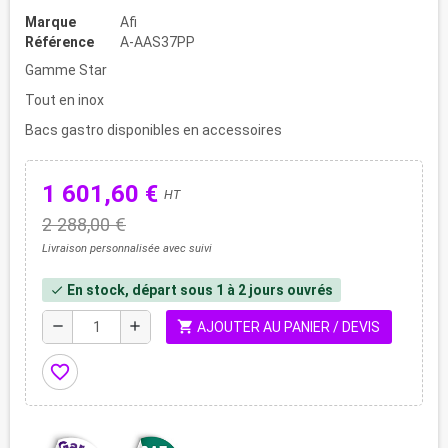
Marque
Afi
Référence
A-AAS37PP
Gamme Star
Tout en inox
Bacs gastro disponibles en accessoires
1 601,60 €
HT
2 288,00 €
Livraison personnalisée avec suivi
En stock, départ sous 1 à 2 jours ouvrés
check
shopping_cart
remove
add
AJOUTER AU PANIER / DEVIS
favorite_border