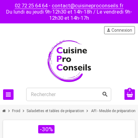
02 72 25 64 64
-
contact@cuisineproconseils.fr
Du lundi au jeudi 9h-12h30 et 14h-18h / Le vendredi 9h-
12h30 et 14h-17h
person
Connexion
0
view_headline
search
chevron_right
chevron_right
chevron_right
Froid
Saladettes et tables de préparation
AFI - Meuble de préparation 
PROMO !
-30%