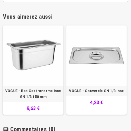
Vous aimerez aussi
VOGUE - Bac Gastronorme inox
VOGUE - Couvercle GN 1/3 inox
GN 1/3 150 mm
4,23 €
9,63 €
Commentaires
(0)
chat