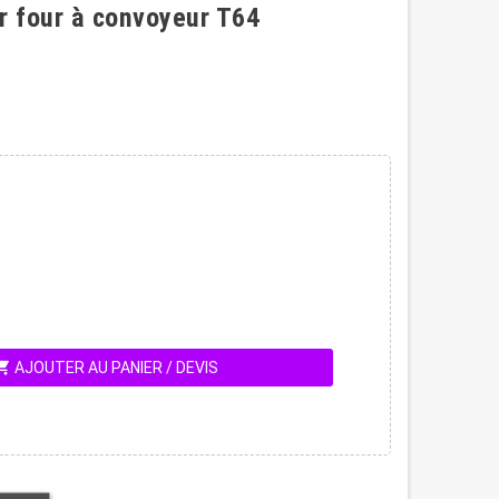
 four à convoyeur T64
ing_cart
AJOUTER AU PANIER / DEVIS