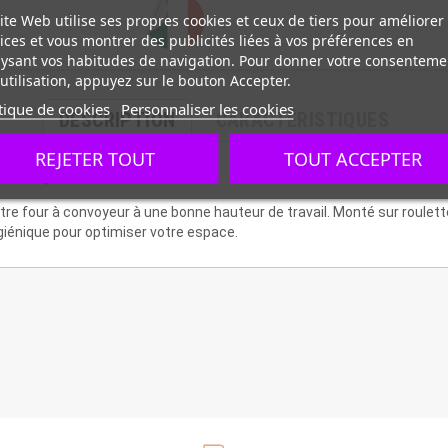
ite Web utilise ses propres cookies et ceux de tiers pour améliorer
ices et vous montrer des publicités liées à vos préférences en
ysant vos habitudes de navigation. Pour donner votre consenteme
utilisation, appuyez sur le bouton Accepter.
tique de cookies
Personnaliser les cookies
DESCRIPTION
CARACTÉRISTIQUES
REJETER TOUT
TOUT ACCEPTER
 four, T64-S60
e four à convoyeur à une bonne hauteur de travail. Monté sur roulette
giénique pour optimiser votre espace.