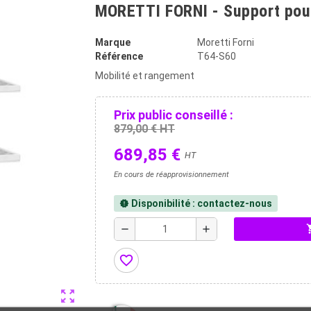
MORETTI FORNI - Support pour
Marque
Moretti Forni
Référence
T64-S60
Mobilité et rangement
Prix public conseillé :
879,00 € HT
689,85 €
HT
En cours de réapprovisionnement
Disponibilité : contactez-nous
new_releases
shopp
remove
add
favorite_border
zoom_out_map