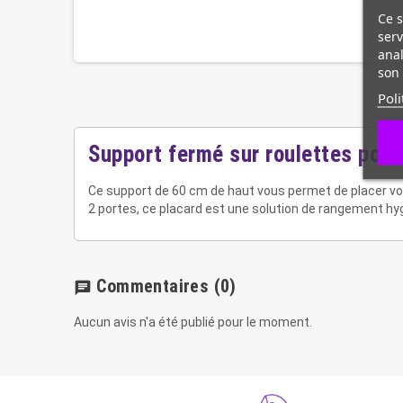
Ce s
serv
anal
son 
Poli
Support fermé sur roulettes pour
Ce support de 60 cm de haut vous permet de placer votr
2 portes, ce placard est une solution de rangement hy
Commentaires
(0)
chat
Aucun avis n'a été publié pour le moment.