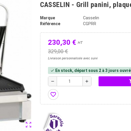
CASSELIN - Grill panini, plaqu
Marque
Casselin
Référence
CGPRR
230,30 €
HT
329,00 €
Livraison personnalisée avec suivi
En stock, départ sous 2 à 3 jours ouvr
check
shopp
remove
add
favorite_border
zoom_out_map