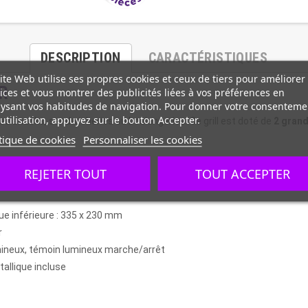
DESCRIPTION
CARACTÉRISTIQUES
ite Web utilise ses propres cookies et ceux de tiers pour améliorer
RR
ices et vous montrer des publicités liées à vos préférences en
ysant vos habitudes de navigation. Pour donner votre consenteme
utilisation, appuyez sur le bouton Accepter.
es snacks, sandwicheries ou boulangeries. Ce grill est doté de
2 grand
tique de cookies
Personnaliser les cookies
REJETER TOUT
TOUT ACCEPTER
ue inférieure : 335 x 230 mm
r
mineux, témoin lumineux marche/arrêt
tallique incluse