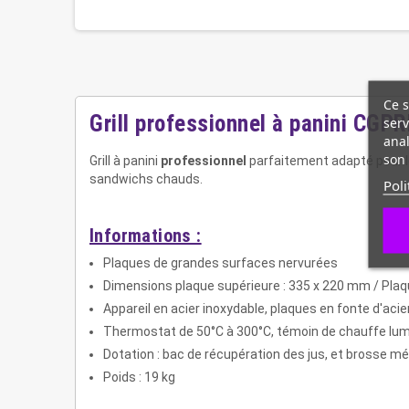
Ce s
Grill professionnel à panini CGP
serv
anal
son 
Grill à panini
professionnel
parfaitement adapté pour l
sandwichs chauds.
Poli
Informations :
Plaques de grandes surfaces nervurées
Dimensions plaque supérieure : 335 x 220 mm / Plaq
Appareil en acier inoxydable, plaques en fonte d'acie
Thermostat de 50°C à 300°C, témoin de chauffe lu
Dotation : bac de récupération des jus, et brosse mé
Poids : 19 kg