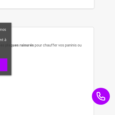
 nos
nt à
es plaques rainurés
pour chauffer vos paninis ou